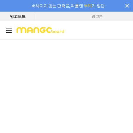
버려지지 않는 판촉물, 여름엔
부채
가 정답
망고보드
망고툰
필요한 만큼 충전하고 끊김 없이 작업하세요! 새로워진 AI 부스터 요금제