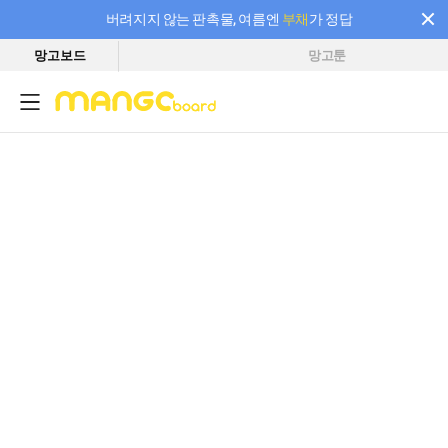
버려지지 않는 판촉물, 여름엔
부채
가 정답
망고보드
망고툰
필요한 만큼 충전하고 끊김 없이 작업하세요! 새로워진 AI 부스터 요금제