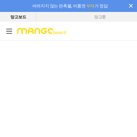
버려지지 않는 판촉물, 여름엔
부채
가 정답
망고보드
망고툰
필요한 만큼 충전하고 끊김 없이 작업하세요! 새로워진 AI 부스터 요금제