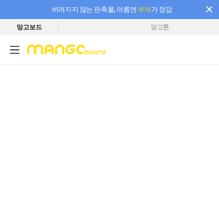
버려지지 않는 판촉물, 여름엔
부채
가 정답
망고보드
망고툰
필요한 만큼 충전하고 끊김 없이 작업하세요! 새로워진 AI 부스터 요금제