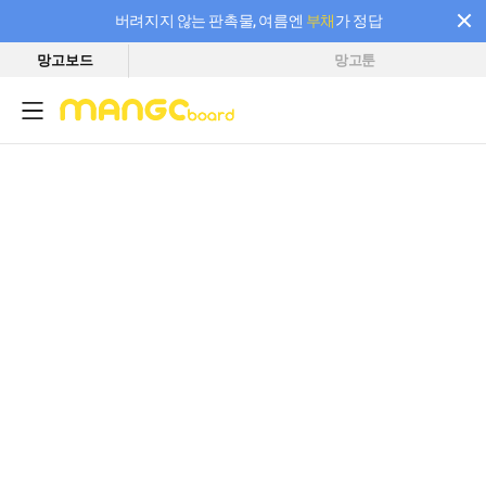
버려지지 않는 판촉물, 여름엔
부채
가 정답
망고보드
망고툰
필요한 만큼 충전하고 끊김 없이 작업하세요! 새로워진 AI 부스터 요금제