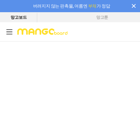
버려지지 않는 판촉물, 여름엔
부채
가 정답
망고보드
망고툰
필요한 만큼 충전하고 끊김 없이 작업하세요! 새로워진 AI 부스터 요금제