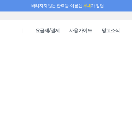
버려지지 않는 판촉물, 여름엔
부채
가 정답
필요한 만큼 충전하고 끊김 없이 작업하세요! 새로워진 AI 부스터 요금제
요금제/결제
사용가이드
망고소식