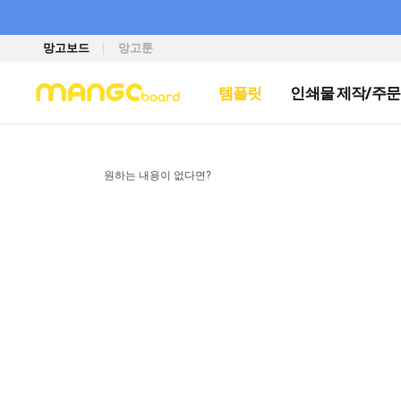
망고보드
망고툰
템플릿
인쇄물 제작/주문
원하는 내용이 없다면?