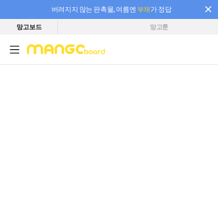
버려지지 않는 판촉물, 여름엔
부채
가 정답
망고보드
망고툰
필요한 만큼 충전하고 끊김 없이 작업하세요! 새로워진 AI 부스터 요금제