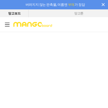
버려지지 않는 판촉물, 여름엔
부채
가 정답
망고보드
망고툰
필요한 만큼 충전하고 끊김 없이 작업하세요! 새로워진 AI 부스터 요금제