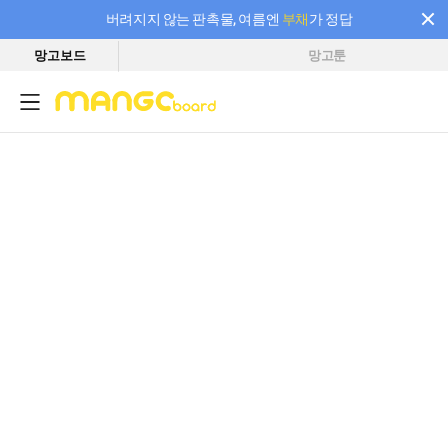
버려지지 않는 판촉물, 여름엔
부채
가 정답
망고보드
망고툰
필요한 만큼 충전하고 끊김 없이 작업하세요! 새로워진 AI 부스터 요금제