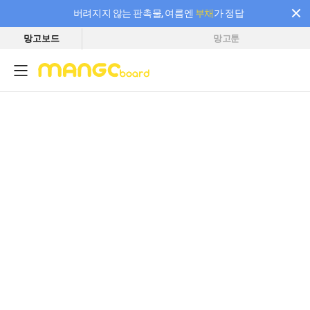
버려지지 않는 판촉물, 여름엔
부채
가 정답
망고보드
망고툰
필요한 만큼 충전하고 끊김 없이 작업하세요! 새로워진 AI 부스터 요금제