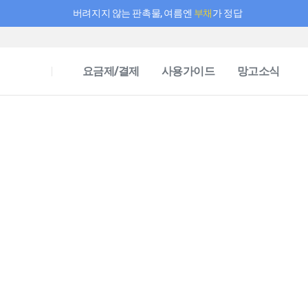
버려지지 않는 판촉물, 여름엔
부채
가 정답
필요한 만큼 충전하고 끊김 없이 작업하세요! 새로워진 AI 부스터 요금제
요금제/결제
사용가이드
망고소식