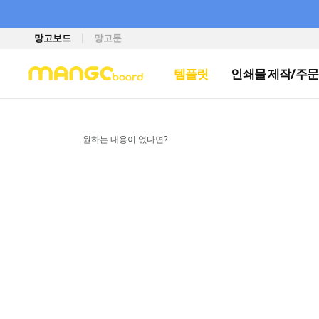
망고보드
망고툰
템플릿
인쇄물 제작/주문
원하는 내용이 없다면?