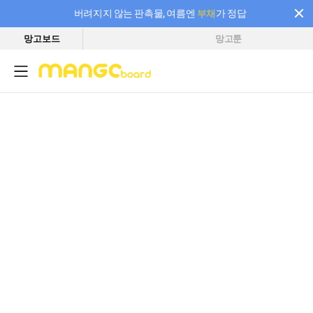
버려지지 않는 판촉물, 여름엔
부채
가 정답
망고보드
망고툰
필요한 만큼 충전하고 끊김 없이 작업하세요! 새로워진 AI 부스터 요금제