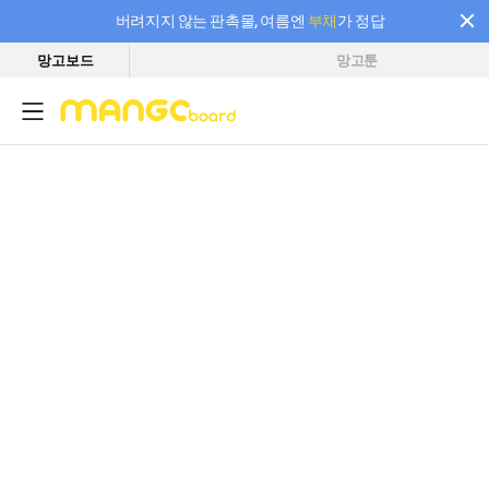
버려지지 않는 판촉물, 여름엔
부채
가 정답
망고보드
망고툰
필요한 만큼 충전하고 끊김 없이 작업하세요! 새로워진 AI 부스터 요금제