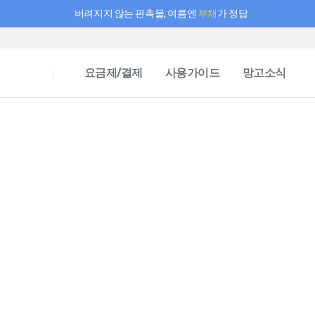
버려지지 않는 판촉물, 여름엔
부채
가 정답
필요한 만큼 충전하고 끊김 없이 작업하세요! 새로워진 AI 부스터 요금제
요금제/결제
사용가이드
망고소식