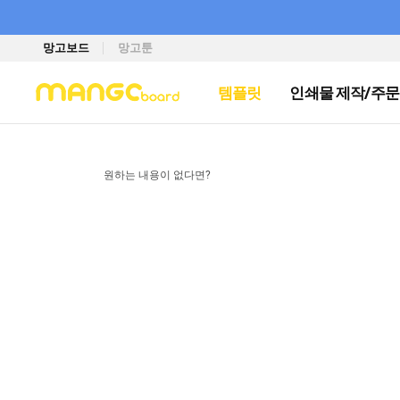
망고보드
망고툰
템플릿
인쇄물 제작/주문
원하는 내용이 없다면?