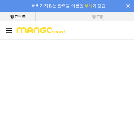
버려지지 않는 판촉물, 여름엔
부채
가 정답
망고보드
망고툰
필요한 만큼 충전하고 끊김 없이 작업하세요! 새로워진 AI 부스터 요금제