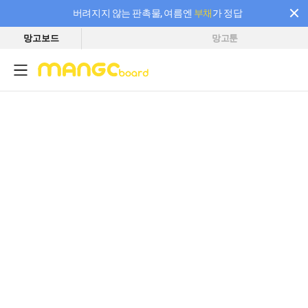
버려지지 않는 판촉물, 여름엔
부채
가 정답
망고보드
망고툰
필요한 만큼 충전하고 끊김 없이 작업하세요! 새로워진 AI 부스터 요금제