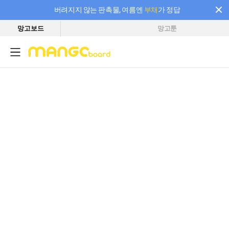
버려지지 않는 판촉물, 여름엔
부채
가 정답
망고보드
망고툰
필요한 만큼 충전하고 끊김 없이 작업하세요! 새로워진 AI 부스터 요금제