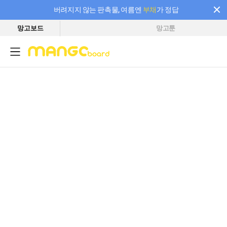
버려지지 않는 판촉물, 여름엔
부채
가 정답
망고보드
망고툰
필요한 만큼 충전하고 끊김 없이 작업하세요! 새로워진 AI 부스터 요금제