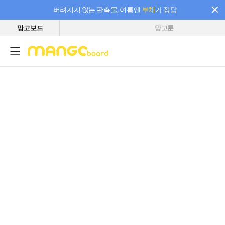
버려지지 않는 판촉물, 여름엔
부채
가 정답
망고보드
망고툰
필요한 만큼 충전하고 끊김 없이 작업하세요! 새로워진 AI 부스터 요금제