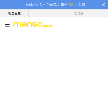
버려지지 않는 판촉물, 여름엔
부채
가 정답
망고보드
망고툰
필요한 만큼 충전하고 끊김 없이 작업하세요! 새로워진 AI 부스터 요금제