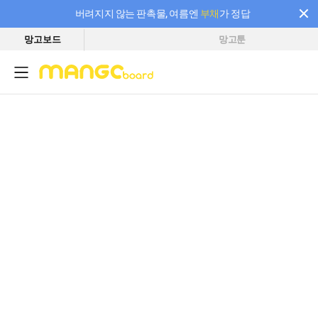
버려지지 않는 판촉물, 여름엔
부채
가 정답
망고보드
망고툰
필요한 만큼 충전하고 끊김 없이 작업하세요! 새로워진 AI 부스터 요금제