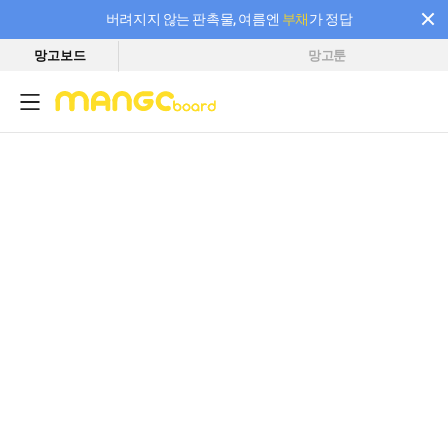
버려지지 않는 판촉물, 여름엔
부채
가 정답
망고보드
망고툰
필요한 만큼 충전하고 끊김 없이 작업하세요! 새로워진 AI 부스터 요금제