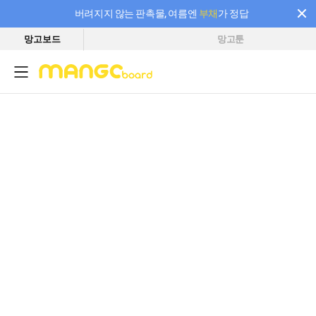
버려지지 않는 판촉물, 여름엔
부채
가 정답
망고보드
망고툰
필요한 만큼 충전하고 끊김 없이 작업하세요! 새로워진 AI 부스터 요금제