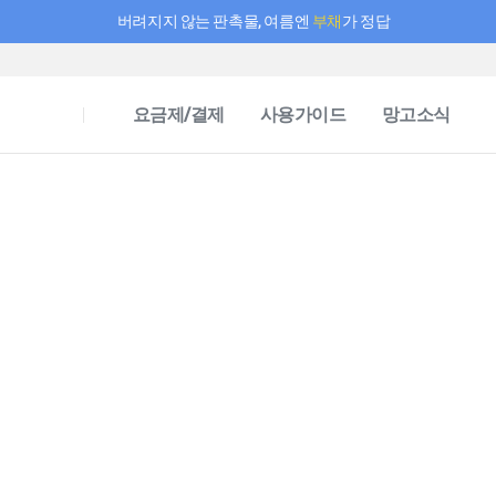
버려지지 않는 판촉물, 여름엔
부채
가 정답
필요한 만큼 충전하고 끊김 없이 작업하세요! 새로워진 AI 부스터 요금제
요금제/결제
사용가이드
망고소식