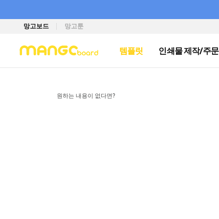
망고보드
망고툰
템플릿
인쇄물 제작/주문
원하는 내용이 없다면?