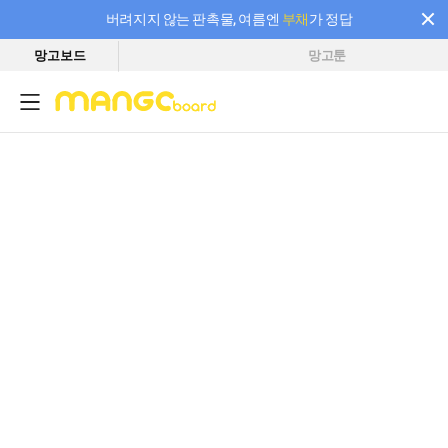
버려지지 않는 판촉물, 여름엔
부채
가 정답
망고보드
망고툰
필요한 만큼 충전하고 끊김 없이 작업하세요! 새로워진 AI 부스터 요금제