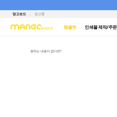
망고보드
망고툰
템플릿
인쇄물 제작/주문
원하는 내용이 없다면?