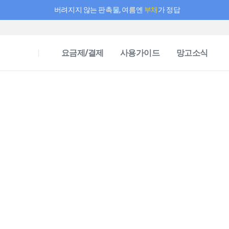
버려지지 않는 판촉물, 여름엔
부채
가 정답
필요한 만큼 충전하고 끊김 없이 작업하세요! 새로워진 AI 부스터 요금제
요금제/결제
사용가이드
망고소식