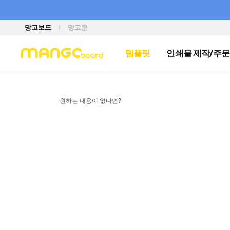
망고보드
망고툰
템플릿
인쇄물 제작/주문
원하는 내용이 없다면?