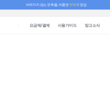
버려지지 않는 판촉물, 여름엔
부채
가 정답
필요한 만큼 충전하고 끊김 없이 작업하세요! 새로워진 AI 부스터 요금제
요금제/결제
사용가이드
망고소식