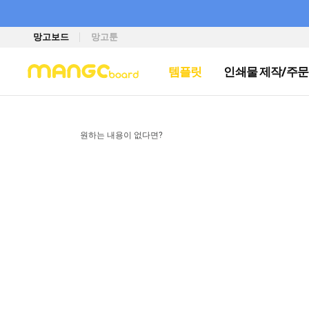
망고보드
망고툰
템플릿
인쇄물 제작/주문
원하는 내용이 없다면?