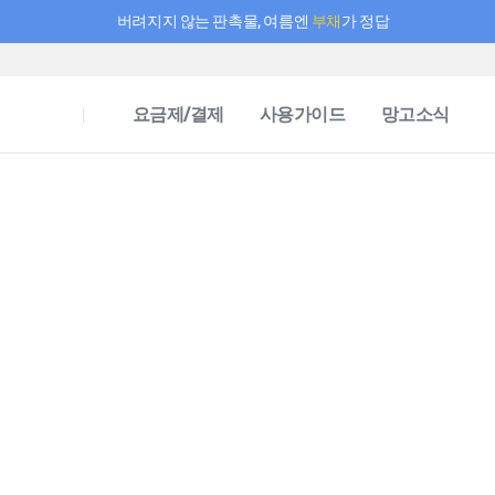
버려지지 않는 판촉물, 여름엔
부채
가 정답
필요한 만큼 충전하고 끊김 없이 작업하세요! 새로워진 AI 부스터 요금제
요금제/결제
사용가이드
망고소식