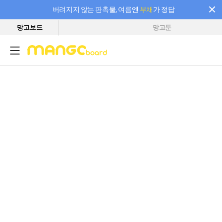
버려지지 않는 판촉물, 여름엔
부채
가 정답
망고보드
망고툰
필요한 만큼 충전하고 끊김 없이 작업하세요! 새로워진 AI 부스터 요금제