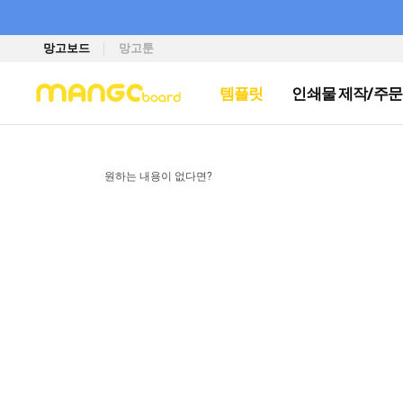
망고보드
망고툰
템플릿
인쇄물 제작/주문
원하는 내용이 없다면?