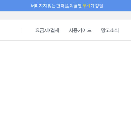
버려지지 않는 판촉물, 여름엔
부채
가 정답
필요한 만큼 충전하고 끊김 없이 작업하세요! 새로워진 AI 부스터 요금제
요금제/결제
사용가이드
망고소식