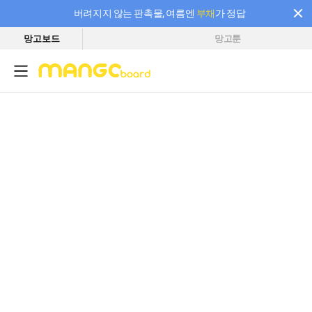
버려지지 않는 판촉물, 여름엔
부채
가 정답
망고보드
망고툰
필요한 만큼 충전하고 끊김 없이 작업하세요! 새로워진 AI 부스터 요금제