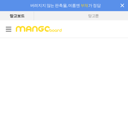
버려지지 않는 판촉물, 여름엔
부채
가 정답
망고보드
망고툰
필요한 만큼 충전하고 끊김 없이 작업하세요! 새로워진 AI 부스터 요금제