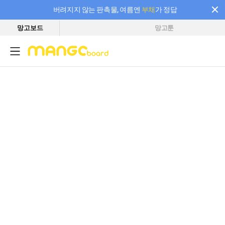
버려지지 않는 판촉물, 여름엔
부채
가 정답
망고보드
망고툰
필요한 만큼 충전하고 끊김 없이 작업하세요! 새로워진 AI 부스터 요금제