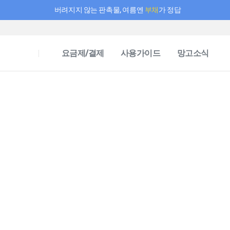
버려지지 않는 판촉물, 여름엔
부채
가 정답
필요한 만큼 충전하고 끊김 없이 작업하세요! 새로워진 AI 부스터 요금제
요금제/결제
사용가이드
망고소식