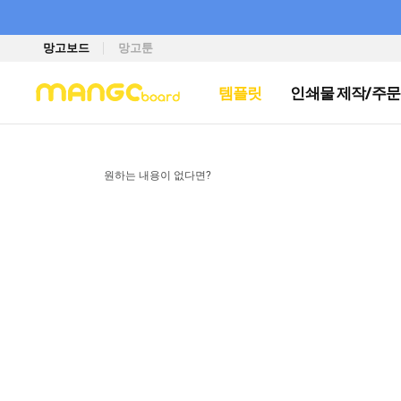
망고보드
망고툰
템플릿
인쇄물 제작/주문
원하는 내용이 없다면?