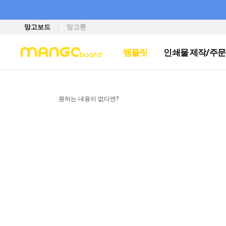
망고보드
망고툰
템플릿
인쇄물 제작/주문
원하는 내용이 없다면?