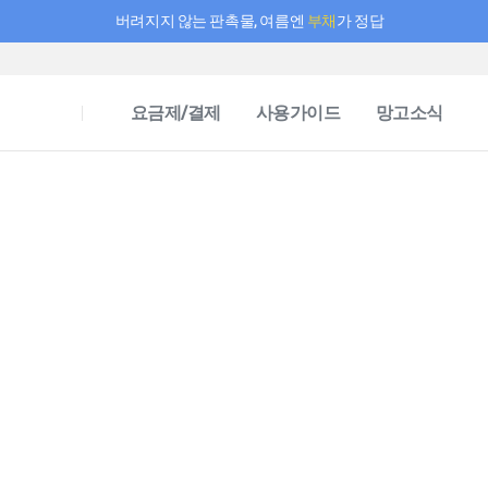
버려지지 않는 판촉물, 여름엔
부채
가 정답
필요한 만큼 충전하고 끊김 없이 작업하세요! 새로워진 AI 부스터 요금제
요금제/결제
사용가이드
망고소식