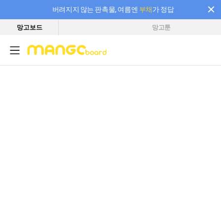
버려지지 않는 판촉물, 여름엔
부채
가 정답
망고보드
망고툰
필요한 만큼 충전하고 끊김 없이 작업하세요! 새로워진 AI 부스터 요금제