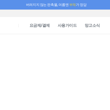
버려지지 않는 판촉물, 여름엔
부채
가 정답
필요한 만큼 충전하고 끊김 없이 작업하세요! 새로워진 AI 부스터 요금제
요금제/결제
사용가이드
망고소식