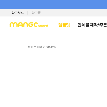
망고보드
망고툰
템플릿
인쇄물 제작/주문
원하는 내용이 없다면?