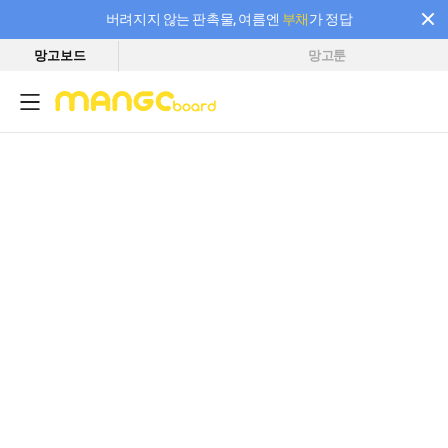
버려지지 않는 판촉물, 여름엔
부채
가 정답
망고보드
망고툰
필요한 만큼 충전하고 끊김 없이 작업하세요! 새로워진 AI 부스터 요금제