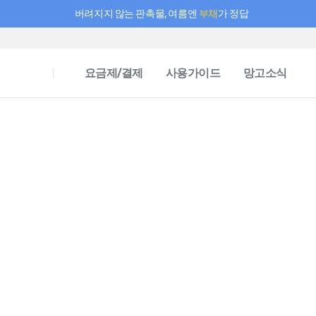
버려지지 않는 판촉물, 여름엔
부채
가 정답
필요한 만큼 충전하고 끊김 없이 작업하세요! 새로워진 AI 부스터 요금제
요금제/결제
사용가이드
망고소식