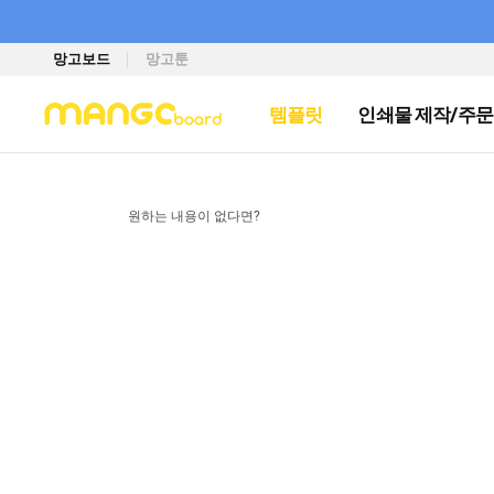
망고보드
망고툰
템플릿
인쇄물 제작/주문
원하는 내용이 없다면?