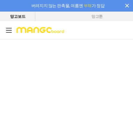
버려지지 않는 판촉물, 여름엔
부채
가 정답
망고보드
망고툰
필요한 만큼 충전하고 끊김 없이 작업하세요! 새로워진 AI 부스터 요금제