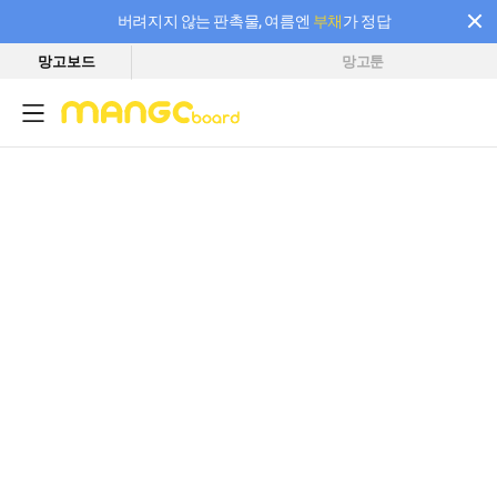
버려지지 않는 판촉물, 여름엔
부채
가 정답
망고보드
망고툰
필요한 만큼 충전하고 끊김 없이 작업하세요! 새로워진 AI 부스터 요금제