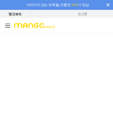
버려지지 않는 판촉물, 여름엔
부채
가 정답
망고보드
망고툰
필요한 만큼 충전하고 끊김 없이 작업하세요! 새로워진 AI 부스터 요금제