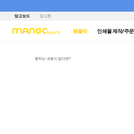
망고보드
망고툰
템플릿
인쇄물 제작/주문
원하는 내용이 없다면?