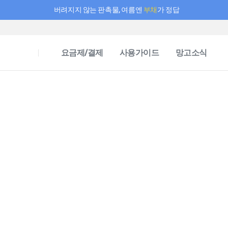
버려지지 않는 판촉물, 여름엔
부채
가 정답
필요한 만큼 충전하고 끊김 없이 작업하세요! 새로워진 AI 부스터 요금제
요금제/결제
사용가이드
망고소식