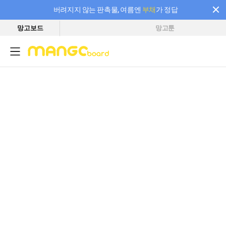
버려지지 않는 판촉물, 여름엔
부채
가 정답
망고보드
망고툰
필요한 만큼 충전하고 끊김 없이 작업하세요! 새로워진 AI 부스터 요금제