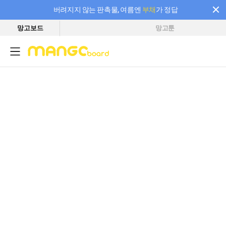
버려지지 않는 판촉물, 여름엔
부채
가 정답
망고보드
망고툰
필요한 만큼 충전하고 끊김 없이 작업하세요! 새로워진 AI 부스터 요금제