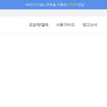
버려지지 않는 판촉물, 여름엔
부채
가 정답
필요한 만큼 충전하고 끊김 없이 작업하세요! 새로워진 AI 부스터 요금제
요금제/결제
사용가이드
망고소식