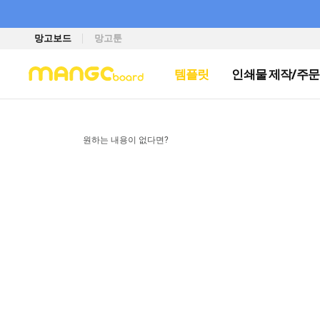
망고보드
망고툰
템플릿
인쇄물 제작/주문
원하는 내용이 없다면?