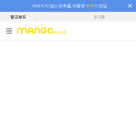
버려지지 않는 판촉물, 여름엔
부채
가 정답
망고보드
망고툰
필요한 만큼 충전하고 끊김 없이 작업하세요! 새로워진 AI 부스터 요금제