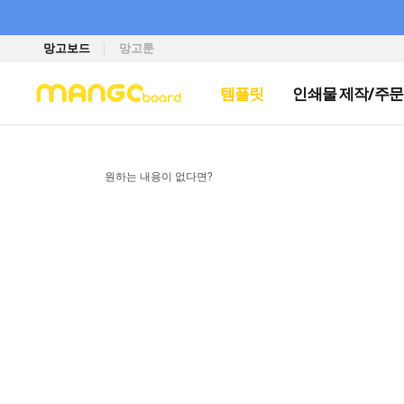
망고보드
망고툰
템플릿
인쇄물 제작/주문
원하는 내용이 없다면?