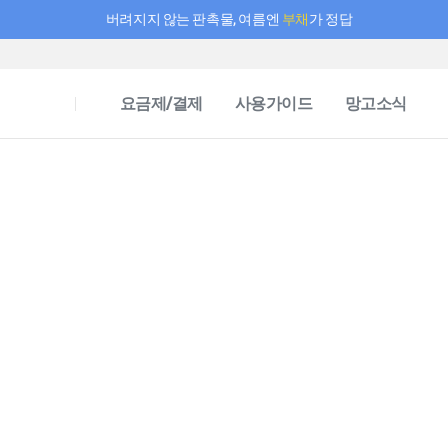
버려지지 않는 판촉물, 여름엔
부채
가 정답
필요한 만큼 충전하고 끊김 없이 작업하세요! 새로워진 AI 부스터 요금제
요금제/결제
사용가이드
망고소식