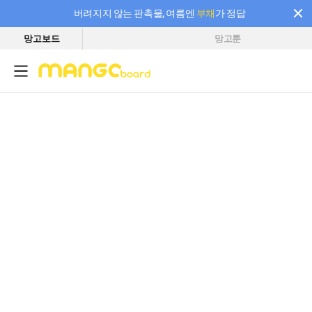
버려지지 않는 판촉물, 여름엔
부채
가 정답
망고보드
망고툰
필요한 만큼 충전하고 끊김 없이 작업하세요! 새로워진 AI 부스터 요금제